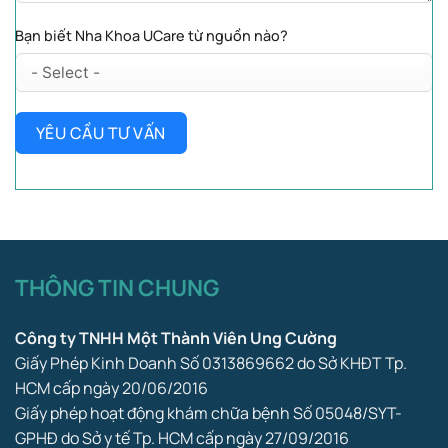
Bạn biết Nha Khoa UCare từ nguồn nào?
YÊU CẦU TƯ VẤN
THÔNG TIN CHUNG
Công ty TNHH Một Thành Viên Ung Cường
Giấy Phép Kinh Doanh Số 0313869662 do Sở KHĐT Tp.
HCM cấp ngày 20/06/2016
Giấy phép hoạt động khám chữa bệnh Số 05048/SYT-
GPHĐ do Sở y tế Tp. HCM cấp ngày 27/09/2016