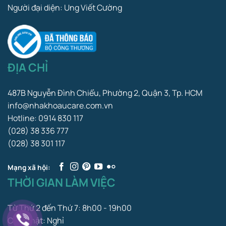
Người đại diện: Ung Viết Cường
ĐỊA CHỈ
487B Nguyễn Đình Chiểu, Phường 2, Quận 3, Tp. HCM
info@nhakhoaucare.com.vn
Hotline: 0914 830 117
(028) 38 336 777
(028) 38 301 117
Mạng xã hội:
THỜI GIAN LÀM VIỆC
Từ Thứ 2 đến Thứ 7: 8h00 - 19h00
Chủ Nhật: Nghỉ